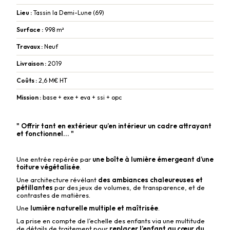
Lieu :
Tassin la Demi-Lune (69)
Surface :
998 m²
Travaux :
Neuf
Livraison :
2019
Coûts :
2,6 M€ HT
Mission :
base + exe + eva + ssi + opc
" Offrir tant en extérieur qu’en intérieur un cadre attrayant
et fonctionnel... "
Une entrée repérée par
une boîte à lumière émergeant d’une
toiture végétalisée
.
Une architecture révélant
des ambiances chaleureuses et
pétillantes
par des jeux de volumes, de transparence, et de
contrastes de matières.
Une
lumière naturelle multiple et maîtrisée
.
La prise en compte de l’echelle des enfants via une multitude
de détails de traitement pour
replacer l’enfant au cœur du